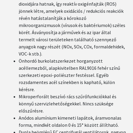
dioxidjára hatnak, így reaktív oxigénfajták (ROS)
jönnek létre, amelyek oxidációs / redukciós reakciók
révén hatástalanítják a kórokozó
mikroorganizmusok (vírusok és baktériumok) széles
körét. Ásványosítja a járművek és az ipar által
termelt városi területeken található szennyező
anyagok nagy részét (NOx, SOx, COx, formaldehidek,
VOC-k stb.).
Önhordó burkolatszerkezet horganyzott
acéllemezből, alapkivitelben RAL9016 fehér színű
szerkezeti epoxi-poliészter festéssel. Egyéb
rozsdamentes acél színekben is kapható, külön
kérésre.
Mikroperforált beszívó rács szűrőfunkciókkal és
könnyű szervizlehetőségekkel. Nincs szüksége
előszűrésre.
Anódos alumínium kimeneti lapátok, áramvonalas
forma, mindkét oldalon 0 és 15° között állítható.
Dupla beömlésű EC centrifugál ventilátorok, nagyon