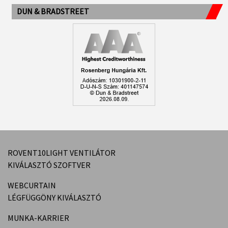
DUN & BRADSTREET
ROVENT10LIGHT VENTILÁTOR
KIVÁLASZTÓ SZOFTVER
WEBCURTAIN
LÉGFÜGGÖNY KIVÁLASZTÓ
MUNKA-KARRIER