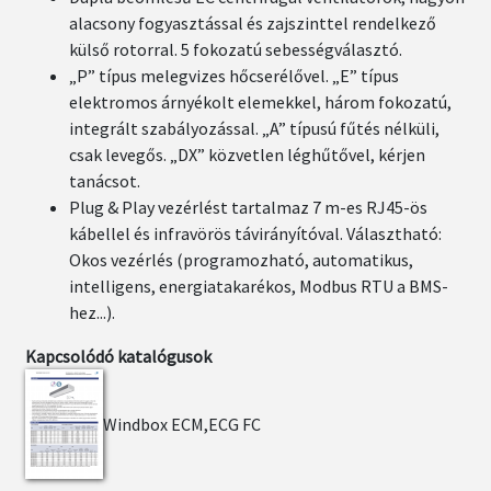
alacsony fogyasztással és zajszinttel rendelkező
külső rotorral. 5 fokozatú sebességválasztó.
„P” típus melegvizes hőcserélővel. „E” típus
elektromos árnyékolt elemekkel, három fokozatú,
integrált szabályozással. „A” típusú fűtés nélküli,
csak levegős. „DX” közvetlen léghűtővel, kérjen
tanácsot.
Plug & Play vezérlést tartalmaz 7 m-es RJ45-ös
kábellel és infravörös távirányítóval. Választható:
Okos vezérlés (programozható, automatikus,
intelligens, energiatakarékos, Modbus RTU a BMS-
hez...).
Kapcsolódó katalógusok
Windbox ECM,ECG FC