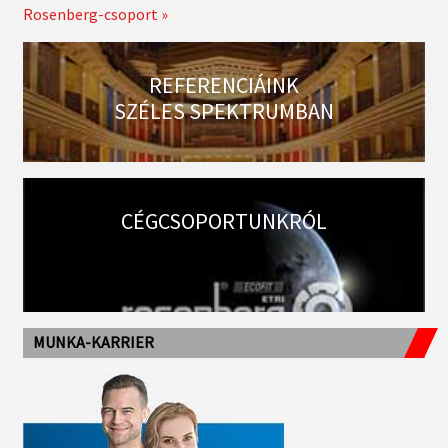
Rosenberg-csoport »
REFERENCIÁINK
SZÉLES SPEKTRUMBAN
CÉGCSOPORTUNKRÓL
MUNKA-KARRIER