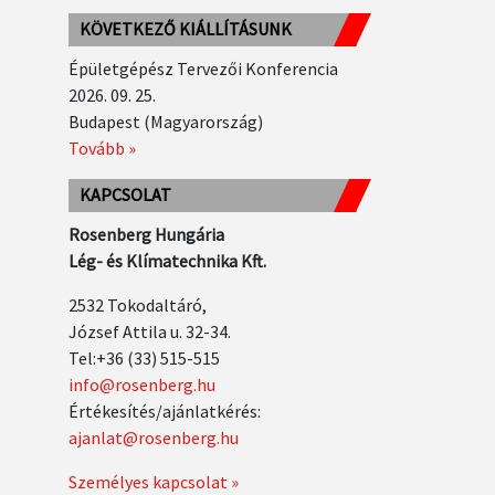
KÖVETKEZŐ KIÁLLÍTÁSUNK
Épületgépész Tervezői Konferencia
2026. 09. 25.
Budapest (Magyarország)
Tovább »
KAPCSOLAT
Rosenberg Hungária
Lég- és Klímatechnika Kft.
2532 Tokodaltáró,
József Attila u. 32-34.
Tel:+36 (33) 515-515
info@rosenberg.hu
Értékesítés/ajánlatkérés:
ajanlat@rosenberg.hu
Személyes kapcsolat »