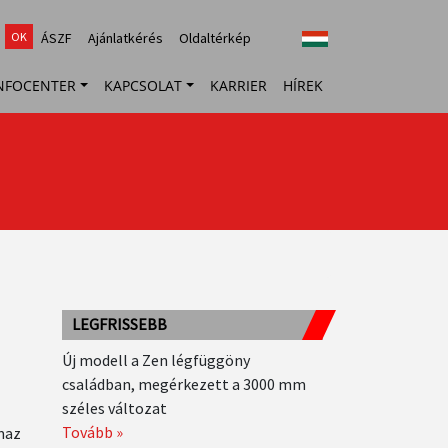
top
ÁSZF
Ajánlatkérés
Oldaltérkép
menu
NFOCENTER
KAPCSOLAT
KARRIER
HÍREK
LEGFRISSEBB
Új modell a Zen légfüggöny
családban, megérkezett a 3000 mm
széles változat
Tovább »
maz