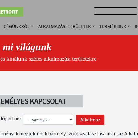
age
Keresés
Main
CÉGÜNKRŐL
ALKALMAZÁSI TERÜLETEK
TERMÉKEINK
I
navigation
a mi világunk
s kínálunk széles alkalmazási területekre
EMÉLYES KAPCSOLAT
alópartner
dmények megjelennek bármely szűrő kiválasztása után, az Alkal