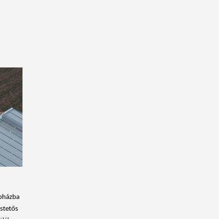
épházba
ostetős