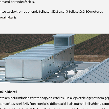
anyerő berendezések is.
tse az elektromos energia felhasználást a saját fejlesztésű
EC-motoros
torainkkal
is!
sálló kivitel
eteken belül minden zárt tér nagyon értékes. Ha a légkezelelőgépet nem g
k, magát az szellőzőgépet speciális időjárásálló kialakítással kell védeni. Lap