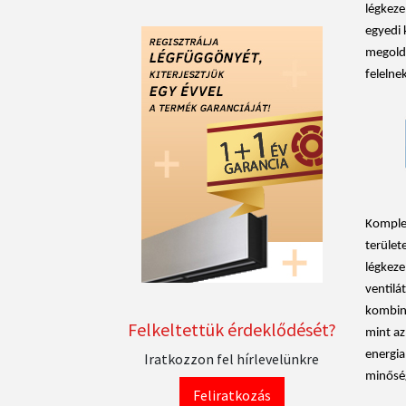
légkeze
egyedi 
megoldá
felelne
Komplet
terület
légkeze
ventilá
kombiná
Felkeltettük érdeklődését?
mint az 
energia
Iratkozzon fel hírlevelünkre
minőség
Feliratkozás