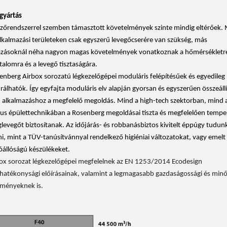
gyártás
őzőrendszerrel szemben támasztott követelmények szinte mindig eltérőek. 
lkalmazási területeken csak egyszerű levegőcserére van szükség, más
azásoknál néha nagyon magas követelmények vonatkoznak a hőmérsékletre
talomra és a levegő tisztaságára.
nberg Airbox sorozatú légkezelőgépei moduláris felépítésűek és egyedileg
rálhatók. Így egyfajta moduláris elv alapján gyorsan és egyszerűen összeáll
alkalmazáshoz a megfelelő megoldás. Mind a high-tech szektorban, mind 
kus épülettechnikában a Rosenberg megoldásai tiszta és megfelelően temper
glevegőt biztosítanak. Az időjárás- és robbanásbiztos kivitelt éppúgy tudun
ni, mint a TÜV-tanúsítvánnyal rendelkező higiéniai változatokat, vagy emelt
óállóságú készülékeket.
ox sorozat légkezelőgépei megfelelnek az EN 1253/2014 Ecodesign
hatékonysági előírásainak, valamint a legmagasabb gazdaságossági és minő
ményeknek is.