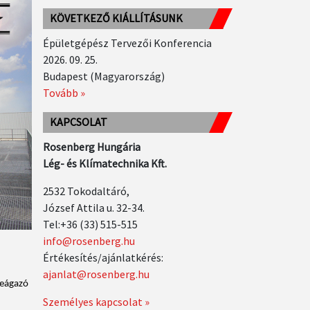
KÖVETKEZŐ KIÁLLÍTÁSUNK
Épületgépész Tervezői Konferencia
2026. 09. 25.
Budapest (Magyarország)
Tovább »
KAPCSOLAT
Rosenberg Hungária
Lég- és Klímatechnika Kft.
2532 Tokodaltáró,
József Attila u. 32-34.
Tel:+36 (33) 515-515
info@rosenberg.hu
Értékesítés/ajánlatkérés:
ajanlat@rosenberg.hu
teágazó
Személyes kapcsolat »