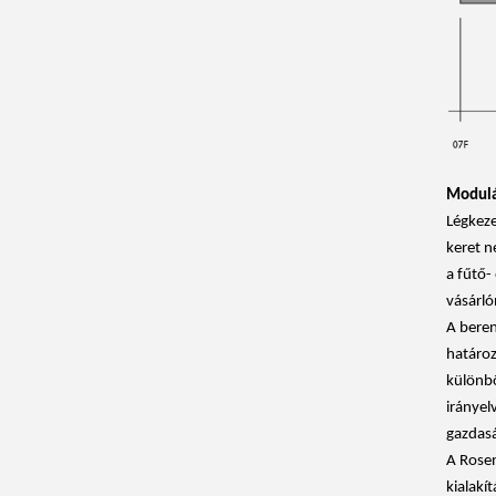
Modulár
Légkeze
keret n
a fűtő-
vásárlón
A beren
határoz
különbö
irányel
gazdasá
A Rosen
kialakí