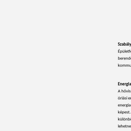
Szabál
Épületf
berende
kommuni
Energi
A hővis
óriási 
energia
képest.
különbö
lehetne