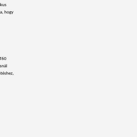
ikus
ra, hogy
 T60
snál
űtéshez,