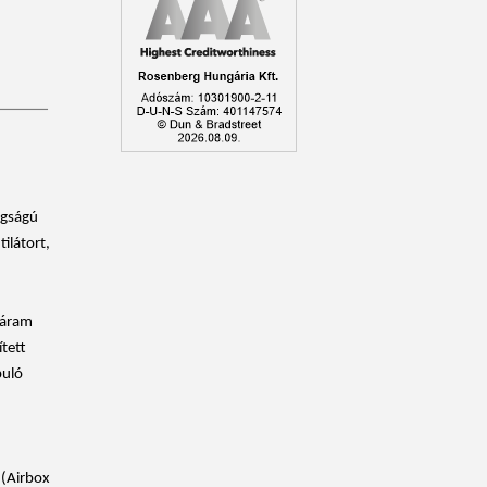
agságú
ilátort,
táram
tett
puló
 (Airbox