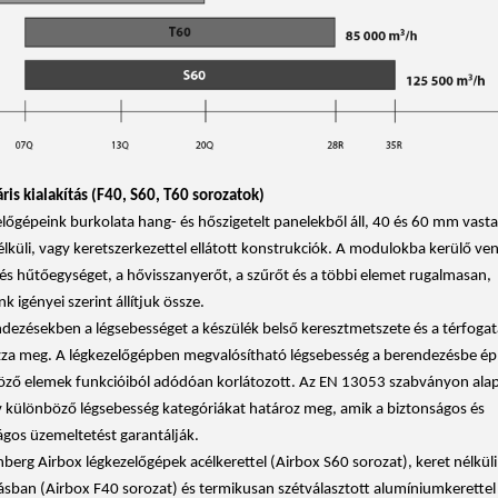
is kialakítás (F40, S60, T60 sorozatok)
lőgépeink burkolata hang- és hőszigetelt panelekből áll, 40 és 60 mm vast
élküli, vagy keretszerkezettel ellátott konstrukciók. A modulokba kerülő vent
 és hűtőegységet, a hővisszanyerőt, a szűrőt és a többi elemet rugalmasan,
k igényei szerint állítjuk össze.
dezésekben a légsebességet a készülék belső keresztmetszete és a térfoga
za meg. A légkezelőgépben megvalósítható légsebesség a berendezésbe épí
ző elemek funkcióiból adódóan korlátozott. Az EN 13053 szabványon ala
v különböző légsebesség kategóriákat határoz meg, amik a biztonságos és
gos üzemeltetést garantálják.
berg Airbox légkezelőgépek acélkerettel (Airbox S60 sorozat), keret nélküli
tásban (Airbox F40 sorozat) és termikusan szétválasztott alumíniumkerettel