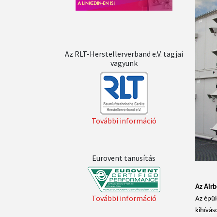
Az RLT-Herstellerverband e.V. tagjai
vagyunk
További információ
Eurovent tanusítás
Az Air
További információ
Az épül
kihívás