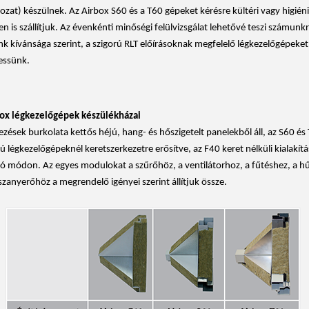
ozat) készülnek. Az Airbox S60 és a T60 gépeket kérésre kültéri vagy higién
ben is szállítjuk. Az évenkénti minőségi felülvizsgálat lehetővé teszi számunk
nk kívánsága szerint, a szigorú RLT előírásoknak megfelelő légkezelőgépeket
essünk.
box légkezelőgépek készülékházai
zések burkolata kettős héjú, hang- és hőszigetelt panelekből áll, az S60 és
ú légkezelőgépeknél keretszerkezetre erősítve, az F40 keret nélküli kialakítá
 módon. Az egyes modulokat a szűrőhöz, a ventilátorhoz, a fűtéshez, a h
szanyerőhöz a megrendelő igényei szerint állítjuk össze.