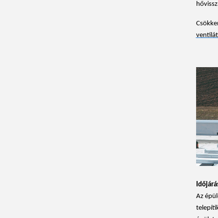
hővissz
Csökken
ventilá
Időjárá
Az épül
telepíti