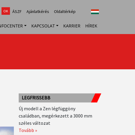
top
ÁSZF
Ajánlatkérés
Oldaltérkép
menu
NFOCENTER
KAPCSOLAT
KARRIER
HÍREK
LEGFRISSEBB
Új modell a Zen légfüggöny
családban, megérkezett a 3000 mm
széles változat
Tovább »