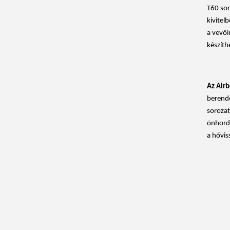
T60 sor
kivitel
a vevői
készíth
Az Air
berende
sorozat
önhordó
a hővis