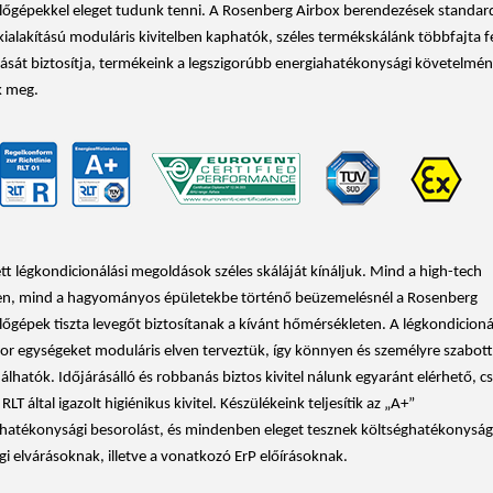
lőgépekkel eleget tudunk tenni. A Rosenberg Airbox berendezések standard
kialakítású moduláris kivitelben kaphatók, széles termékskálánk többfajta f
sát biztosítja, termékeink a legszigorúbb energiahatékonysági követelmé
k meg.
t légkondicionálási megoldások széles skáláját kínáljuk. Mind a high-tech
en, mind a hagyományos épületekbe történő beüzemelésnél a Rosenberg
lőgépek tiszta levegőt biztosítanak a kívánt hőmérsékleten. A légkondicioná
tor egységeket moduláris elven terveztük, így könnyen és személyre szabot
lhatók. Időjárásálló és robbanás biztos kivitel nálunk egyaránt elérhető, cs
RLT által igazolt higiénikus kivitel. Készülékeink teljesítik az „A+”
hatékonysági besorolást, és mindenben eleget tesznek költséghatékonysági
i elvárásoknak, illetve a vonatkozó ErP előírásoknak.