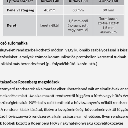
yozó automatika
elügyeleti rendszerbe köthető módon, vagy különálló szabályozással is készí
zéseinket, amelyek számos kommunikációs protokollon keresztül tudnak
kálni más berendezéssel (pl. folyadékhűtő, kazán, stb.)
atakarékos Rosenberg megoldások
szanyerő rendszerek alkalmazása elkerülhetetlenné vált az elmúlt évek ener
emelkedése miatt. Az alkalmazott rendszertől függően a fűtés vagy hűtés év
szükséglete akár 90%-kal is csökkenthető a hővisszanyerés nélküli rendsze
 A rendszer kialakításától, illetve a levegőminőségi követelményektől függő
ző hővisszanyerő rendszerek alkalmazására van lehetőség. Ilyen rendszer
k többek között a
Rosenberg HKVS
nagyhatékonyságú közvetítőközeges