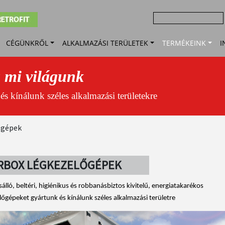
age
Keresés
Main
CÉGÜNKRŐL
ALKALMAZÁSI TERÜLETEK
TERMÉKEINK
I
navigation
a mi világunk
s kínálunk széles alkalmazási területekre
őgépek
RBOX LÉGKEZELŐGÉPEK
sálló, beltéri, higiénikus és robbanásbiztos kivitelű, energiatakarékos
lőgépeket gyártunk és kínálunk széles alkalmazási területre