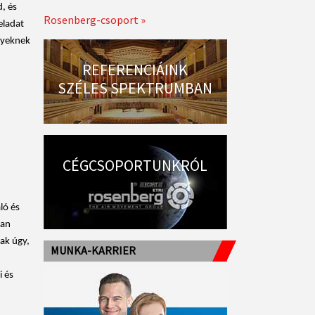
, és
Rosenberg-csoport »
eladat
nyeknek
REFERENCIÁINK
SZÉLES SPEKTRUMBAN
CÉGCSOPORTUNKRÓL
ló és
tan
ak úgy,
MUNKA-KARRIER
 és