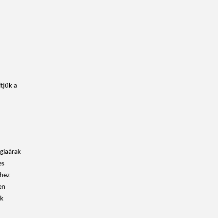
tjük a
giaárak
es
rhez
en
ek