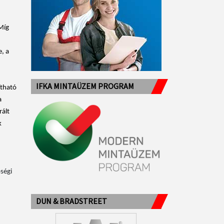
Míg
, a
IFKA MINTAÜZEM PROGRAM
ítható
a
ált
k
ségi
DUN & BRADSTREET