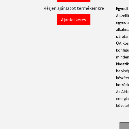
Kérjen ajánlatot termékeinkre
Egyedi 
A szell
Ajánlatkérés
egyes a
alkalm
páratar
ŰA Rose
konfigu
minden 
klasszi
helyisé
készíte
korrózi
Az Airb
energia
követel