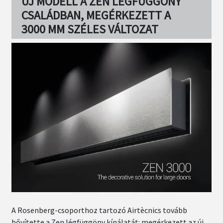
ÚJ MODELL A ZEN LÉGFÜGGÖNY
CSALÁDBAN, MEGÉRKEZETT A
3000 MM SZÉLES VÁLTOZAT
A Rosenberg-csoporthoz tartozó Airtècnics tovább
bővítette a Zen légfüggöny kínálatát: megérkezett az új,