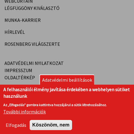
WEBCURTAIN
LÉGFÜGGÖNY KIVÁLASZTÓ
MUNKA-KARRIER
HÍRLEVÉL
ROSENBERG VILÁGSZERTE
ADATVÉDELMI NYILATKOZAT
IMPRESSZUM
OLDALTÉRKÉP
Adatvédelmi beállítások
A felhasználói élmény javítása érdekében a webhelyen sütiket
használunk
Az „Elfogadás” gombra kattintva hozzájárul a sütik létrehozásához.
© ROSENBERG HUNGÁRIA LÉG- ÉS KLÍMATECHNIKA
További információk
KFT., 2026
Elfogadás
Köszönöm, nem