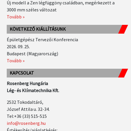
Új modell a Zen légfüggöny családban, megérkezett a
3000 mm széles változat
Tovább »
KÖVETKEZŐ KIÁLLÍTÁSUNK
Épületgépész Tervezői Konferencia
2026. 09. 25.
Budapest (Magyarország)
Tovább »
KAPCSOLAT
Rosenberg Hungária
Lég- és Klímatechnika Kft.
2532 Tokodaltáró,
József Attila u. 32-34.
Tel:+36 (33) 515-515
info@rosenberg.hu
Értékesítés/ajánlatkérés: