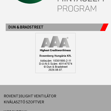
DUN & BRADSTREET
ROVENT10LIGHT VENTILÁTOR
KIVÁLASZTÓ SZOFTVER