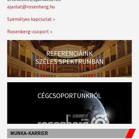
ajanlat@rosenberg.hu
Személyes kapcsolat »
Rosenberg-csoport »
REFERENCIÁINK
SZÉLES SPEKTRUMBAN
CÉGCSOPORTUNKRÓL
MUNKA-KARRIER