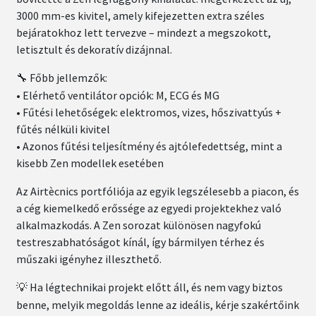
3000 mm-es kivitel, amely kifejezetten extra széles
bejáratokhoz lett tervezve – mindezt a megszokott,
letisztult és dekoratív dizájnnal.
Főbb jellemzők:
🔧
• Elérhető ventilátor opciók: M, ECG és MG
• Fűtési lehetőségek: elektromos, vizes, hőszivattyús +
fűtés nélküli kivitel
• Azonos fűtési teljesítmény és ajtólefedettség, mint a
kisebb Zen modellek esetében
Az Airtècnics portfóliója az egyik legszélesebb a piacon, és
a cég kiemelkedő erőssége az egyedi projektekhez való
alkalmazkodás. A Zen sorozat különösen nagyfokú
testreszabhatóságot kínál, így bármilyen térhez és
műszaki igényhez illeszthető.
Ha légtechnikai projekt előtt áll, és nem vagy biztos
💡
benne, melyik megoldás lenne az ideális, kérje szakértőink