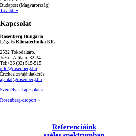
Budapest (Magyarország)
Tovább »
Kapcsolat
Rosenberg Hungária
Lég- és Klímatechnika Kft.
2532 Tokodaltáró,
József Attila u. 32-34.
Tel:+36 (33) 515-515
info@rosenberg.hu
Értékesítés/ajánlatkérés:
ajanlat@rosenberg.hu
Személyes kapcsolat »
Rosenberg-csoport »
Referenciáink
széles spektrumban