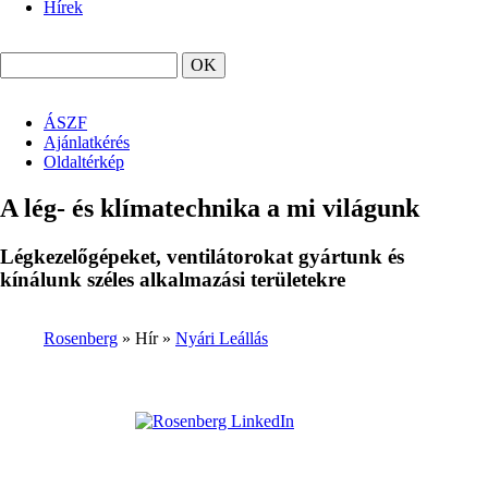
Hírek
Keresés
ÁSZF
Ajánlatkérés
top
Oldaltérkép
menu
A lég- és klímatechnika a mi világunk
Légkezelőgépeket, ventilátorokat gyártunk és
kínálunk széles alkalmazási területekre
Rosenberg
Hír
Nyári Leállás
Morzsa