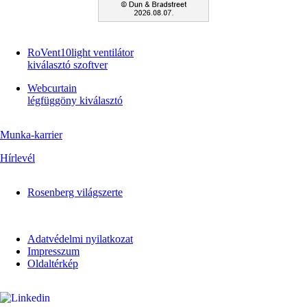
RoVent10light ventilátor
kiválasztó szoftver
Webcurtain
légfüggöny kiválasztó
Munka-karrier
Hírlevél
Rosenberg világszerte
Adatvédelmi nyilatkozat
Impresszum
Oldaltérkép