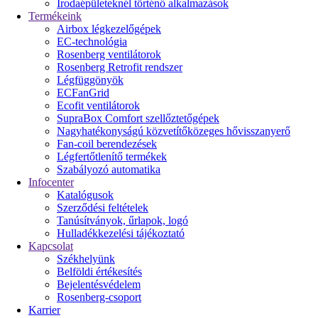
Irodaépületeknél történő alkalmazások
Termékeink
Airbox légkezelőgépek
EC-technológia
Rosenberg ventilátorok
Rosenberg Retrofit rendszer
Légfüggönyök
ECFanGrid
Ecofit ventilátorok
SupraBox Comfort szellőztetőgépek
Nagyhatékonyságú közvetítőközeges hővisszanyerő
Fan-coil berendezések
Légfertőtlenítő termékek
Szabályozó automatika
Infocenter
Katalógusok
Szerződési feltételek
Tanúsítványok, űrlapok, logó
Hulladékkezelési tájékoztató
Kapcsolat
Székhelyünk
Belföldi értékesítés
Bejelentésvédelem
Rosenberg-csoport
Karrier